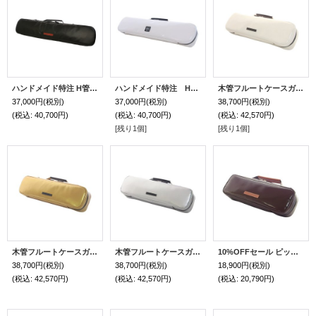
ハンドメイド特注 H管 アルトフルートケースガード「Krysar/wf」ソフトマットブラック
ハンドメイド特注 H管 アルトフルートケースガード「Krysar/wf」オフホワイト・スペシャルコーティング / ブラックエンブレム＋黒本革巻きハンドル
木管フルートケースガード 特注ハンドメイド オフホワイトスペシャルコーティング/チョコ
37,000円
(税別)
37,000円
(税別)
38,700円
(税別)
(税込
:
40,700円)
(税込
:
40,700円)
(税込
:
42,570円)
[残り1個]
[残り1個]
木管フルートケースガード 特注ハンドメイド ゴールド/チョコ
木管フルートケースガード 特注ハンドメイド シルバー / 黒
10%OFFセール ピッコロケースガード「Mancini 2/wf」チョコ / 本革キャメルハンドル
38,700円
(税別)
38,700円
(税別)
18,900円
(税別)
(税込
:
42,570円)
(税込
:
42,570円)
(税込
:
20,790円)