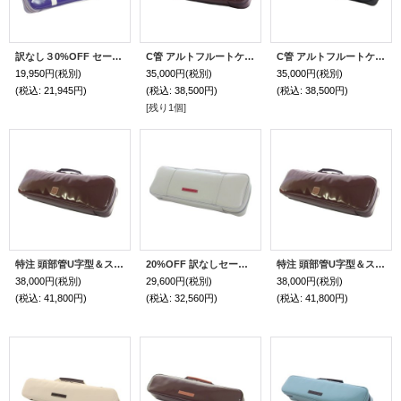
訳なし３0%OFF セール C管 フルート＆ピッコロ 横置き型ケースガード「Grand Master2/wf」ヴァイオレット / ホワイト
C管 アルトフルートケースガード「Krysar/wf」チョコ/ゴールド
C管 アルトフルートケースガード「Krysar/wf」マットブラック
19,950円
(税別)
35,000円
(税別)
35,000円
(税別)
(税込
:
21,945円)
(税込
:
38,500円)
(税込
:
38,500円)
[残り1個]
特注 頭部管U字型＆ストレート共用サイズ C管 アルトフルートケースガード「Krysar2/wf」光沢チョコ / 本革チョコ巻きハンドル
20%OFF 訳なしセール C管＆H管 フルートダブルケース「Bullitt/wf」マットライトグレー
特注 頭部管U字型＆ストレート共用サイズ C管 アルトフルートケースガード「Krysar2/wf」光沢チョコ / 本革チョコ巻きハンドル
38,000円
(税別)
29,600円
(税別)
38,000円
(税別)
(税込
:
41,800円)
(税込
:
32,560円)
(税込
:
41,800円)