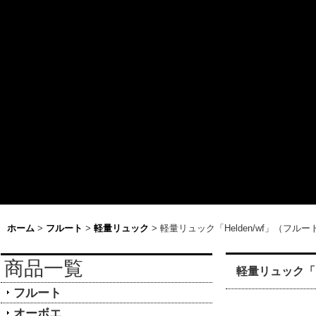
ホーム
>
フルート
>
軽量リュック
>
軽量リュック「Helden/wf」（
商品一覧
軽量リュック「
フルート
オーボエ