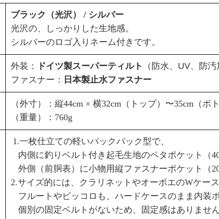
ブラック（光沢） / シルバー
光沢の、しっかりした生地感。
シルバーのロゴ入りネーム付きです。
外装：
ドイツ製スーパーティルト
（防水、UV、防
ファスナー：
日本製止水ファスナー
（外寸）：縦44cm × 横32cm（トップ）〜35cm（ボトム
（重量）：760g
1.一枚仕立ての軽いバックパック型で、
内側に釣りベルト付き起毛生地のペタポケット（40c
外側（前胴表）に小物用縦ファスナーポケット（20c
2.サイズ的には、クラリネットやオーボエのWケー
フルートやピッコロも、ハードケースのまま内装ポ
個別の固定ベルトがないため、固定感はありませ