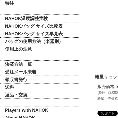
特注
NAHOK温度調整実験
NAHOKバッグ サイズ比較表
NAHOKバッグ サイズ早見表
バッグの使用方法（楽器別）
使用上の注意
決済方法一覧
受注メール未着
軽量リュッ
領収書発行
販売価格
:
送料
(
税込
:
33,00
返品・交換
希望小売価格
Players with NAHOK
About NAHOK