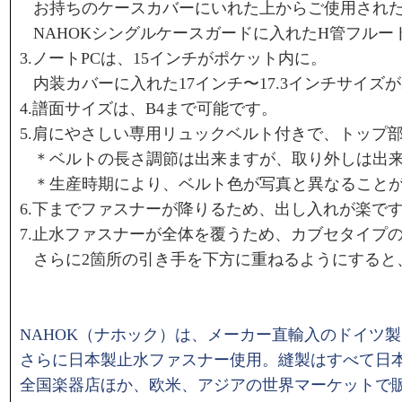
お持ちのケースカバーにいれた上からご使用された
NAHOKシングルケースガードに入れたH管フルー
3.ノートPCは、15インチがポケット内に。
内装カバーに入れた17インチ〜17.3インチサイ
4.譜面サイズは、B4まで可能です。
5.肩にやさしい専用リュックベルト付きで、トップ
＊ベルトの長さ調節は出来ますが、取り外しは出
＊生産時期により、ベルト色が写真と異なること
6.下までファスナーが降りるため、出し入れが楽で
7.止水ファスナーが全体を覆うため、カブセタイプ
さらに2箇所の引き手を下方に重ねるようにすると
NAHOK（ナホック）は、メーカー直輸入のドイツ
さらに
日本製止水ファスナー使用。
縫製はすべて日
全国楽器店ほか、欧米、アジアの世界マーケットで