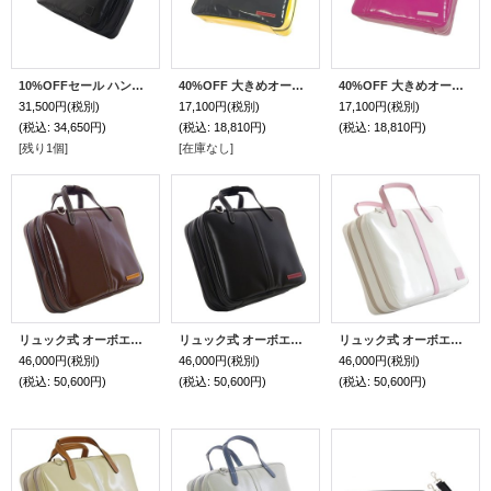
10%OFFセール ハンドメイド 大きめオーボエバッグ（Wファスナー・2コンパートメント）「Camarade3/wf」ソフトマットブラック / 黒ショートハンドル
40%OFF 大きめオーボエバッグ「Camarade/wf」ジャーマントリプル / ブラック・ジャーマンレッド・ジャーマンイエロー
40%OFF 大きめオーボエバッグ「Camarade/wf」フューシャピンク / リボン
31,500円
(税別)
17,100円
(税別)
17,100円
(税別)
(税込
:
34,650円)
(税込
:
18,810円)
(税込
:
18,810円)
[残り1個]
[在庫なし]
リュック式 オーボエブリーフケースガード「Cantabile 2/wf」チョコ / キャメル
リュック式 オーボエブリーフケースガード「Cantabile 2/wf」マットブラック / レッド
リュック式 オーボエブリーフケースガード「Cantabile 2/wf」オフホワイト スペシャルコーティング/ ピンク
46,000円
(税別)
46,000円
(税別)
46,000円
(税別)
(税込
:
50,600円)
(税込
:
50,600円)
(税込
:
50,600円)