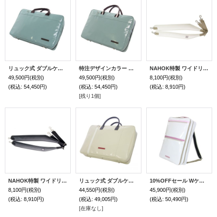
リュック式 ダブルケースガード「Gabriel 3/wf」（オーボエ・フルート・クラリネット対応）ミント / チョコ
特注デザインカラー リュック式 ダブルケースガード「Gabriel 3/wf」（オーボエ・フルート・クラリネット対応）ミント / チョコ
NAHOK特製 ワイドリュックベルト ホワイトスペシャルコーティング
49,500円
(税別)
49,500円
(税別)
8,100円
(税別)
(税込
:
54,450円)
(税込
:
54,450円)
(税込
:
8,910円)
[残り1個]
NAHOK特製 ワイドリュックベルト マットブラック
リュック式 ダブルケースガード「Gabriel/wf」（オーボエ・フルート・クラリネット対応）ブルーアイボリー / ホワイト
10%OFFセール Wケース 2コンパート・リュック「Carlito2/wf」（オーボエ・フルート・クラリネット対応）ピュアホワイト / ピンクグラデーション
8,100円
(税別)
44,550円
(税別)
45,900円
(税別)
(税込
:
8,910円)
(税込
:
49,005円)
(税込
:
50,490円)
[在庫なし]