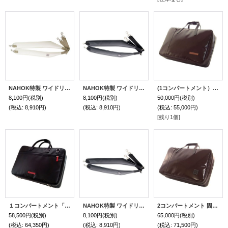
NAHOK特製 ワイドリュックベルト ホワイトスペシャルコーティング
NAHOK特製 ワイドリュックベルト マットブラック
(1コンパートメント）固定ベルト付きリュック式 M2マリゴ専用ケース「Deniro3/wf」チョコ / キャメル
8,100円
(税別)
8,100円
(税別)
50,000円
(税別)
(税込
:
8,910円)
(税込
:
8,910円)
(税込
:
55,000円)
[残り1個]
１コンパートメント「Banderas3/wf」マットブラック / レッド
NAHOK特製 ワイドリュックベルト マットブラック
2コンパートメント 固定ベルト付き マチ厚ケース「Deniro 4/wf」(マリゴM2,オーボエレジェンドハイブリッド対応） チョコ
58,500円
(税別)
8,100円
(税別)
65,000円
(税別)
(税込
:
64,350円)
(税込
:
8,910円)
(税込
:
71,500円)