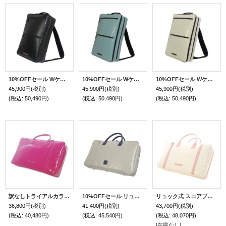
10%OFFセール Wケース 2コンパート・リュック「Carlito2/wf」（オーボエ・フルート・クラリネット対応）マットブラック
10%OFFセール Wケース 2コンパート・リュック「Carlito2/wf」（フルート・オーボエ・クラリネット対応）ミント / チョコ
10%OFFセール Wケース 2コンパート・リュック「Carlito2/wf」（フルート・オーボエ・クラリネット対応）ペールアイボリー / チョコ
45,900円
(税別)
45,900円
(税別)
45,900円
(税別)
(税込
:
50,490円)
(税込
:
50,490円)
(税込
:
50,490円)
訳なしトライアルカラーセール 20%OFF リュック式 スコアブリーフケースガード「Ludwig/wf」フューシャピンク
10%OFFセール リュック式 スコアブリーフケースガード「Ludwig/wf」マットライトグレー / 紺
リュック式 スコアブリーフケースガード「Ludwig/wf」オフホワイトスペシャルコーティング / ピンク
36,800円
(税別)
41,400円
(税別)
43,700円
(税別)
(税込
:
40,480円)
(税込
:
45,540円)
(税込
:
48,070円)
[在庫なし]