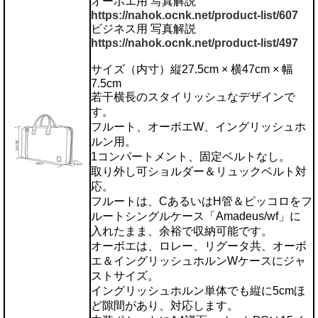
オーボエ用 写真解説
https://nahok.ocnk.net/product-list/607
ビジネス用 写真解説
https://nahok.ocnk.net/product-list/497
サイズ（内寸）縦27.5cm × 横47cm × 幅
7.5cm
若干横長のスタイリッシュなデザインで
す。
フルート、オーボエW、イングリッシュホ
ルン用。
1コンパートメント、固定ベルトなし。
取り外し可ショルダー＆リュックベルト対
応。
フルートは、CあるいはH管＆ピッコロをフ
ルートシングルケース「Amadeus/wf」に
入れたまま、余裕で収納可能です。
オーボエは、ロレー、リグータ共、オーボ
エ＆イングリッシュホルンWケースにジャ
ストサイズ。
イングリッシュホルン単体でも縦に5cmほ
ど隙間があり、対応します。