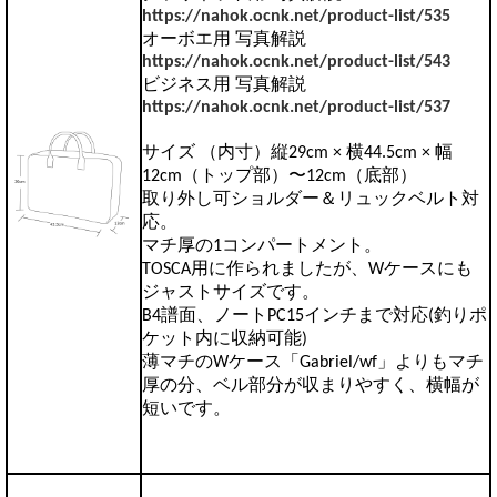
https://nahok.ocnk.net/product-list/535
オーボエ用 写真解説
https://nahok.ocnk.net/product-list/543
ビジネス用 写真解説
https://nahok.ocnk.net/product-list/537
サイズ （内寸）縦29cm × 横44.5cm × 幅
12cm（トップ部）〜12cm（底部）
取り外し可ショルダー＆リュックベルト対
応。
マチ厚の1コンパートメント。
TOSCA用に作られましたが、Wケースにも
ジャストサイズです。
B4譜面、ノートPC15インチまで対応(釣りポ
ケット内に収納可能)
薄マチのWケース「Gabriel/wf」よりもマチ
厚の分、ベル部分が収まりやすく、横幅が
短いです。