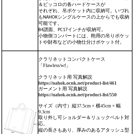
＆ピッコロの各ハードケースが
それぞれ、吊ポケット内に収納可。いづれ
もNAHOKシングルケースの上からでも収納
可能です。
B4譜面、PC17インチが収納可。
小物側コンパートには、鞄用の吊りポケッ
トや財布などの小物仕分けポケット付。
クラリネットコンパクトケース
「Flawless/wf」
クラリネット用 写真解説
https://nahok.ocnk.net/product-list/461
ガーメント用 写真解説
https://nahok.ocnk.net/product-list/550
サイズ（内寸）縦37.5cm × 横45cm × 幅
9.3cm
取り外し可ショルダー＆リュックベルト対
応。
縦の長さもあり、厚みのあるアタッシュ型