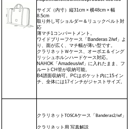
サイズ（内寸）縦31cm × 横48cm × 幅
8.5cm
取り外し可ショルダー＆リュックベルト対
応
薄マチ1コンパートメント。
ワイドブリーフケース「Banderas 2/wf」よ
り、面が広く、マチ幅が薄い型です。
クラリネットＷケース、オーボエ＆イング
リッシュホルンハードケース対応。
NAHOK「Amadeus/wf」に入れたまま、フ
ルートCH管が収納可能。
B4譜面収納可。PCはポケット内に15イン
チ、全体には17インチがジャストサイズ。
クラリネットTOSCAケース「Banderas2/wf」
クラリネット用 写真解説