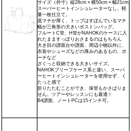
サイズ（外寸）縦28cm × 横50cm × 幅21cm
スーパーヒートインシュレーターなし。軽
量一枚仕立て。
底マチが厚く、トップはすぼんでいるマチ
幅が三角形の大きいボストンバッグ。
フルートC管、H管がNAHOKのケースに入
れたまますっぽりおさまるのはもちろん
大き目の譜面台や譜面、周辺小物以外に、
衣装やシューズなどの厚みのあるもの、ポ
ーチなど
ざくっと収納できる大きいサイズ。
NAHOKブリーフケース系と違い、スーパ
ーヒートインシュレーターを使用せず、く
たっと感で
折りたたむことができ、保管もかさばりま
せん。ツアーやレッスンにも最適！
B4譜面、ノートPCは15インチ可。