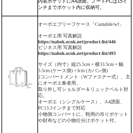
内装ポケットにA4譜面。ノートPCは15イ
ンチまでポケット内に収納可。
オーボエブリーフケース「Cantabile/wf」
オーボエ用 写真解説
https://nahok.ocnk.net/product-list/446
ビジネス用 写真解説
https://nahok.ocnk.net/product-list/493
サイズ（内寸）縦25.5cm × 横33.5cm × 幅
5.5cm (ケース側) +3cm (カバン側)
2コンパートメント（Wファスナー式）、主
にオーボエ奏者用。
取り外し可ショルダー＆リュックベルト対
応。
オーボエ（シングルケース）、A4譜面、
PC13.3インチまで対応
小物側コンパートに、鞄用の吊りポケット
や財布などの小物仕分けポケット付。