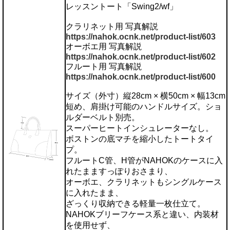
レッスントート「Swing2/wf」
クラリネット用 写真解説
https://nahok.ocnk.net/product-list/603
オーボエ用 写真解説
https://nahok.ocnk.net/product-list/602
フルート用 写真解説
https://nahok.ocnk.net/product-list/600
サイズ（外寸）縦28cm × 横50cm × 幅13cm
短め、肩掛け可能のハンドルサイズ。ショ
ルダーベルト別売。
スーパーヒートインシュレーターなし。
ボストンの底マチを縮小したトートタイ
プ。
フルートC管、H管がNAHOKのケースに入
れたまますっぽりおさまり、
オーボエ、クラリネットもシングルケース
に入れたまま、
ざっくり収納できる軽量一枚仕立て。
NAHOKブリーフケース系と違い、内装材
を使用せず、