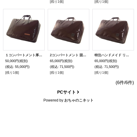
[残り1個]
[残り1個]
１コンパートメント厚み追加＋固定ベルト付き「Deniro3/wf」チョコ / キャメル
2コンパートメント 固定ベルト付き マチ厚ケース「Deniro 4/wf」(マリゴM2,オーボエレジェンドハイブリッド対応） チョコ
特注ハンドメイド リュック式 2コンパートメント マチ厚ケース「Deniro 4/wf」 チョコ・チョコエンブレム
50,000円
(税別)
65,000円
(税別)
65,000円
(税別)
(税込
:
55,000円)
(税込
:
71,500円)
(税込
:
71,500円)
[残り1個]
[残り1個]
[残り1個]
(6件/6件)
PCサイト
Powered by
おちゃのこネット