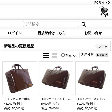
PCサイト
ログイン
新規登録はこちら
お問い合せ
新製品の更新履歴
ホーム
表示件数
:
在庫あり
リュック式 オーボエブリーフケースガード「Cantabile 2/wf」チョコ / キャメル
(1コンパートメント）固定ベルト付きリュック式 M2マリゴ専用ケース「Deniro3/wf」チョコ / キャメル
１コンパートメントハードケース用固定ベルト付き「Deniro3/wf」チョコ / キャメル
46,000円
(税別)
50,000円
(税別)
50,000円
(税別)
(税込
:
50,600円)
(税込
:
55,000円)
(税込
:
55,000円)