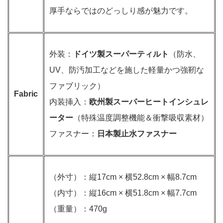
厚手ならではのどっしり感が魅力です。
外装：
ドイツ製スーパーティルト
（防水、
UV、防汚加工などを施した軽量かつ強靭な
ファブリック）
Fabric
内装挿入：
欧州製スーパーヒートインシュレ
ーター
（特殊温度調整機能＆衝撃吸収素材）
ファスナー：
日本製止水ファスナー
（外寸）：縦17cm × 横52.8cm × 幅8.7cm
（内寸）：縦16cm × 横51.8cm × 幅7.7cm
（重量）：470g