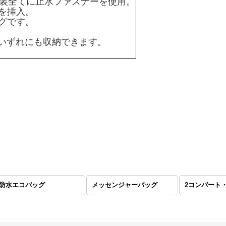
）は、外装全てに止水ファスナーを使用。
を挿入。
グです。
らいずれにも収納できます。
防水エコバッグ
メッセンジャーバッグ
2コンパート