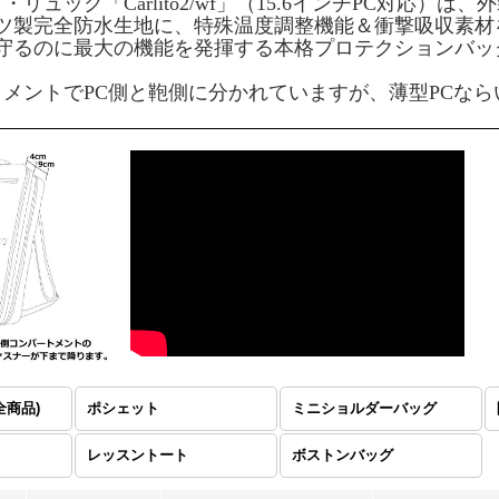
・リュック「Carlito2/wf」（15.6インチPC対応
ツ製完全防水生地に、特殊温度調整機能＆衝撃吸収素材
守るのに最大の機能を発揮する本格プロテクションバッ
トメントでPC側と鞄側に分かれていますが、薄型PCな
全商品)
ポシェット
ミニショルダーバッグ
レッスントート
ボストンバッグ