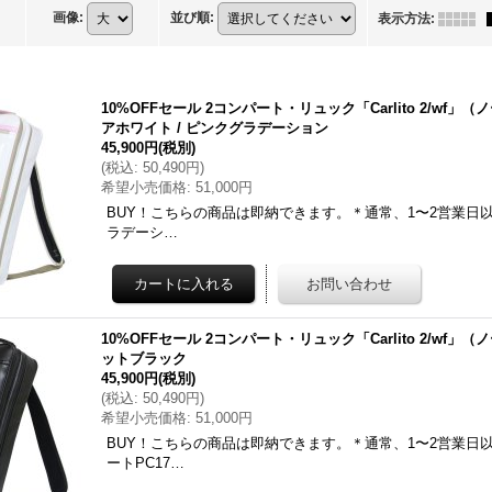
画像
:
並び順
:
表示方法
:
10%OFFセール 2コンパート・リュック「Carlito 2/wf」
アホワイト / ピンクグラデーション
45,900円
(税別)
(
税込
:
50,490円
)
希望小売価格
:
51,000円
BUY！こちらの商品は即納できます。＊通常、1〜2営業日以内
ラデーシ…
10%OFFセール 2コンパート・リュック「Carlito 2/wf
ットブラック
45,900円
(税別)
(
税込
:
50,490円
)
希望小売価格
:
51,000円
BUY！こちらの商品は即納できます。＊通常、1〜2営業日以内
ートPC17…