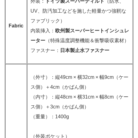
外装：
ドイツ製スーパーティルト
（防水、
UV、防汚加工などを施した軽量かつ強靭な
ファブリック）
Fabric
内装挿入：
欧州製スーパーヒートインシュレ
ーター
（特殊温度調整機能＆衝撃吸収素材）
ファスナー：
日本製止水ファスナー
（外寸）：縦49cm × 横32cm × 幅9cm（ケー
ス側）＋4cm（かばん側）
（内寸）：縦48cm × 横31cm × 幅8cm（ケー
ス側）＋3cm（かばん側）
（重量）：1400g
（外装ポケット）