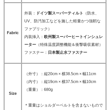
外装：
ドイツ製スーパーティルト
（防水、
UV、防汚加工などを施した軽量かつ強靭な
ファブリック）
Fabric
内装挿入：
欧州製スーパーヒートインシュレ
ーター
（特殊温度調整機能＆衝撃吸収素材）
ファスナー：
日本製止水ファスナー
（外寸）：縦20cm × 横38.5cm × 幅11cm
（内寸）：縦19cm × 横37.5cm × 幅10cm
（重量）：680g
Size
＊重量はショルダーベルトを含まないもので