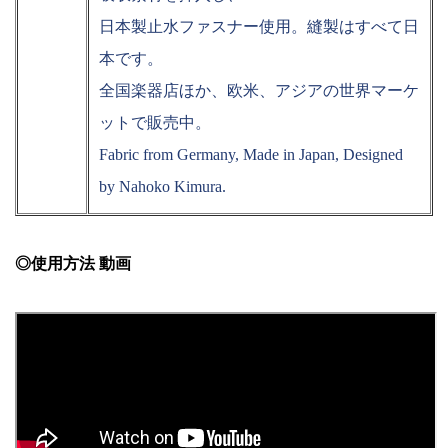
日本製止水ファスナー使用。縫製はすべて日
本です。
全国楽器店ほか、欧米、アジアの世界マーケ
ットで販売中。
Fabric from Germany, Made in Japan, Designed
by Nahoko Kimura.
◎使用方法 動画