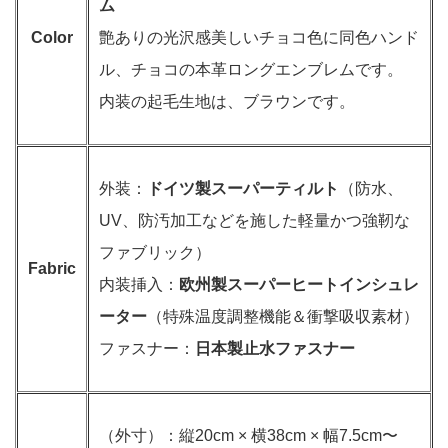
ム
Color
艶ありの光沢感美しいチョコ色に同色ハンド
ル、チョコの本革ロングエンブレムです。
内装の起毛生地は、ブラウンです。
外装：
ドイツ製スーパーティルト
（防水、
UV、防汚加工などを施した軽量かつ強靭な
ファブリック）
Fabric
内装挿入：
欧州製スーパーヒートインシュレ
ーター
（特殊温度調整機能＆衝撃吸収素材）
ファスナー：
日本製止水ファスナー
（外寸）：縦20cm × 横38cm × 幅7.5cm〜