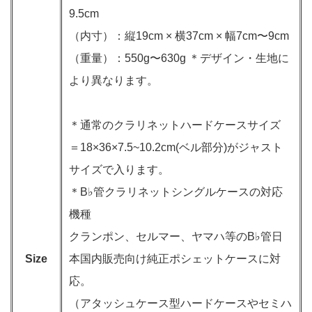
9.5cm
（内寸）：縦19cm × 横37cm × 幅7cm〜9cm
（重量）：550g〜630g ＊デザイン・生地に
より異なります。
＊通常のクラリネットハードケースサイズ
＝18×36×7.5~10.2cm(ベル部分)がジャスト
サイズで入ります。
＊B♭管クラリネットシングルケースの対応
機種
クランポン、セルマー、ヤマハ等のB♭管日
Size
本国内販売向け純正ポシェットケースに対
応。
（アタッシュケース型ハードケースやセミハ