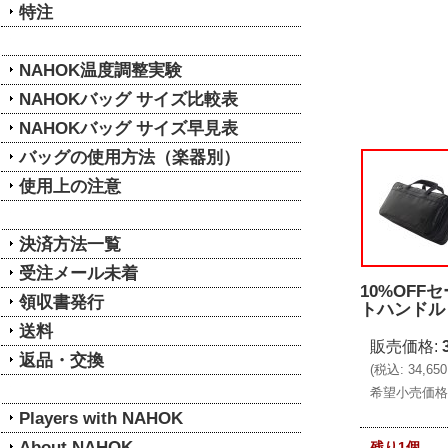
特注
NAHOK温度調整実験
NAHOKバッグ サイズ比較表
NAHOKバッグ サイズ早見表
バッグの使用方法（楽器別）
使用上の注意
決済方法一覧
受注メール未着
10%OFF
領収書発行
トハンドル
送料
販売価格
:
返品・交換
(
税込
:
34,65
希望小売価格
Players with NAHOK
About NAHOK
残り1個