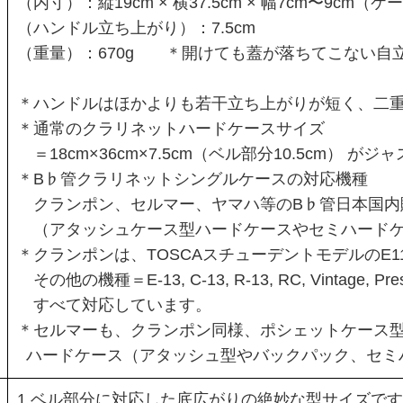
（内寸）：縦19cm × 横37.5cm × 幅7cm〜9cm
（ハンドル立ち上がり）：7.5cm
（重量）：670g ＊開けても蓋が落ちてこない自
＊ハンドルはほかよりも若干立ち上がりが短く、二
＊通常のクラリネットハードケースサイズ
＝18cm×36cm×7.5cm（ベル部分10.5cm） 
＊B♭管クラリネットシングルケースの対応機種
クランポン、セルマー、ヤマハ等のB♭管日本国内
（アタッシュケース型ハードケースやセミハードケ
＊クランポンは、TOSCAスチューデントモデルのE
その他の機種＝E-13, C-13, R-13, RC, Vintage, Prestig
すべて対応しています。
＊セルマーも、クランポン同様、ポシェットケース型
ハードケース（アタッシュ型やバックパック、セミ
1.ベル部分に対応した底広がりの絶妙な型サイズで