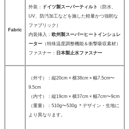
外装：
ドイツ製スーパーティルト
（防水、
UV、防汚加工などを施した軽量かつ強靭な
ファブリック）
Fabric
内装挿入：
欧州製スーパーヒートインシュレ
ーター
（特殊温度調整機能＆衝撃吸収素材）
ファスナー：
日本製止水ファスナー
（外寸）：縦20cm × 横38cm × 幅7.5cm〜
9.5cm
（内寸）：縦19cm × 横37cm × 幅7cm〜9cm
（重量）：510g〜530g ＊デザイン・生地に
より異なります。