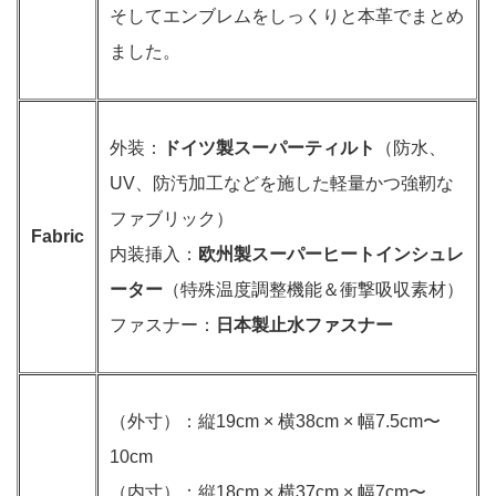
そしてエンブレムをしっくりと本革でまとめ
ました。
外装：
ドイツ製スーパーティルト
（防水、
UV、防汚加工などを施した軽量かつ強靭な
ファブリック）
Fabric
内装挿入：
欧州製スーパーヒートインシュレ
ーター
（特殊温度調整機能＆衝撃吸収素材）
ファスナー：
日本製止水ファスナー
（外寸）：縦19cm × 横38cm × 幅7.5cm〜
10cm
（内寸）：縦18cm × 横37cm × 幅7cm〜