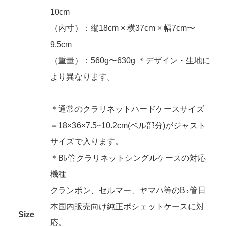
10cm
（内寸）：縦18cm × 横37cm × 幅7cm〜
9.5cm
（重量）：560g〜630g ＊デザイン・生地に
より異なります。
＊通常のクラリネットハードケースサイズ
＝18×36×7.5~10.2cm(ベル部分)がジャスト
サイズで入ります。
＊B♭管クラリネットシングルケースの対応
機種
クランポン、セルマー、ヤマハ等のB♭管日
本国内販売向け純正ポシェットケースに対
Size
応。