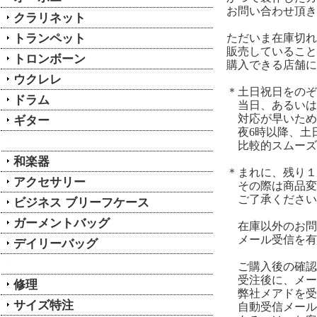
お問い合わせ頂き
クラリネット
トランペット
ただいま在庫切れ
販売していること
トロンボーン
購入できる店舗に
ウクレレ
＊土日祝日をのぞ
ドラム
当日、あるいは
対応が早いため
ギター
夜6時以降、土
比較的スムーズ
和楽器
＊まれに、残り１
アクセサリー
その際は商品変
ご了承ください
ビジネス ブリーフケース
ガーメントバッグ
在庫以外のお問
メール受信を有
デイリーバッグ
ご購入後の確認
受注後に、メー
修理
弊社メアドを受
サイズ特注
自動受信メール